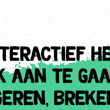
teractief h
k aan te ga
geren, breke