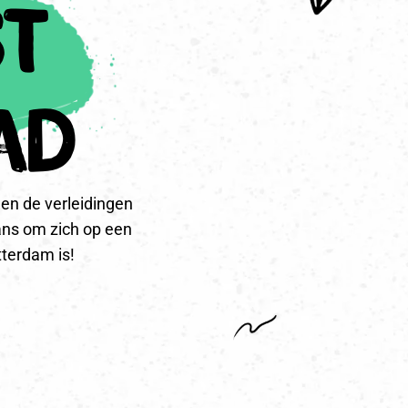
st
ad
en de verleidingen
ans om zich op een
tterdam is!