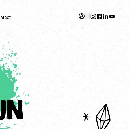
ntact
jn