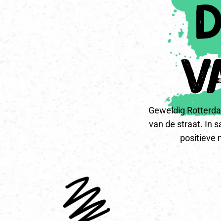
d
v
Geweldig Rotterda
van de straat. In
positieve 