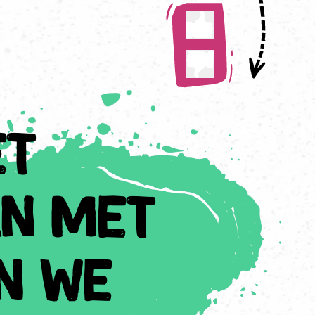
et
an met
n we