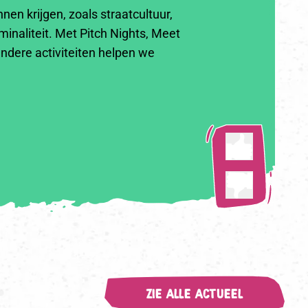
n krijgen, zoals straatcultuur,
inaliteit. Met Pitch Nights, Meet
andere activiteiten helpen we
ZIE ALLE ACTUEEL