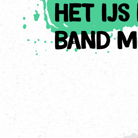
het ij
band me