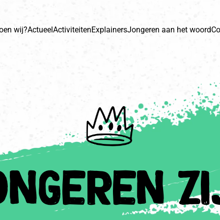
oen wij?
Actueel
Activiteiten
Explainers
Jongeren aan het woord
Co
ation
ongeren zi