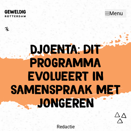
Ga
naar
Menu
hoofdinhoud
Djoenta: dit
programma
evolueert in
samenspraak met
jongeren
Redactie